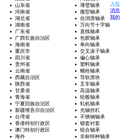
入驻
山东省
薄璧轴承
消息
河南省
微型轴承
我的
湖北省
自润滑轴承
湖南省
万向节十字轴
广东省
直线轴承
广西壮族自治区
包胶轴承
海南省
单向轴承
重庆市
交叉滚子轴承
四川省
偏心轴承
贵州省
塑料轴承
云南省
螺栓轴承
西藏自治区
导轨滑块
陕西省
叉车轴承
甘肃省
高温轴承
青海省
轮毂轴承
宁夏回族自治区
轧机轴承
新疆维吾尔自治区
光轴丝杠
台湾省
不锈钢轴承
香港特别行政区
锁套衬套
澳门特别行政区
组合轴承
海外
非标特种轴承