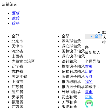
店铺筛选
区域
家纺
排序
默
全部
全部
全部
认
北京市
深沟球轴承
排
天津市
调心球轴承
序
河北省
圆柱滚子轴承
最新加入
山西省
调心滚子轴承
内蒙古自治区
滚针轴承
全局导航
辽宁省
螺旋滚子轴承
首页
吉林省
角接触球轴承
店铺
黑龙江省
圆锥滚子轴承
入驻
上海市
推力球轴承
我的
江苏省
推力滚子轴承
加载中...
浙江省
外球面轴承
首页
安徽省
瓦盒轴壳
店铺
福建省
关节轴承
江西省
陶瓷轴承