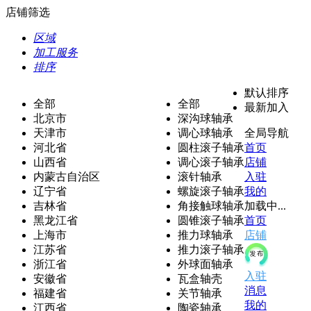
店铺筛选
区域
加工服务
排序
默认排序
全部
全部
最新加入
北京市
深沟球轴承
天津市
调心球轴承
全局导航
河北省
圆柱滚子轴承
首页
山西省
调心滚子轴承
店铺
内蒙古自治区
滚针轴承
入驻
辽宁省
螺旋滚子轴承
我的
吉林省
角接触球轴承
加载中...
黑龙江省
圆锥滚子轴承
首页
上海市
推力球轴承
店铺
江苏省
推力滚子轴承
浙江省
外球面轴承
入驻
安徽省
瓦盒轴壳
消息
福建省
关节轴承
我的
江西省
陶瓷轴承