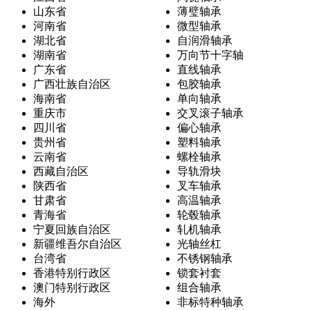
山东省
薄璧轴承
河南省
微型轴承
湖北省
自润滑轴承
湖南省
万向节十字轴
广东省
直线轴承
广西壮族自治区
包胶轴承
海南省
单向轴承
重庆市
交叉滚子轴承
四川省
偏心轴承
贵州省
塑料轴承
云南省
螺栓轴承
西藏自治区
导轨滑块
陕西省
叉车轴承
甘肃省
高温轴承
青海省
轮毂轴承
宁夏回族自治区
轧机轴承
新疆维吾尔自治区
光轴丝杠
台湾省
不锈钢轴承
香港特别行政区
锁套衬套
澳门特别行政区
组合轴承
海外
非标特种轴承