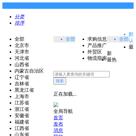
分类
排序
默
全部
全部
求购信息
全部
认
北京市
产品推广
最
天津市
外贸区
新
河北省
物流指南
最热
山西省
内蒙古自治区
辽宁省
搜索
吉林省
黑龙江省
正在加载...
上海市
江苏省
浙江省
全局导航
安徽省
首页
福建省
发布
江西省
消息
山东省