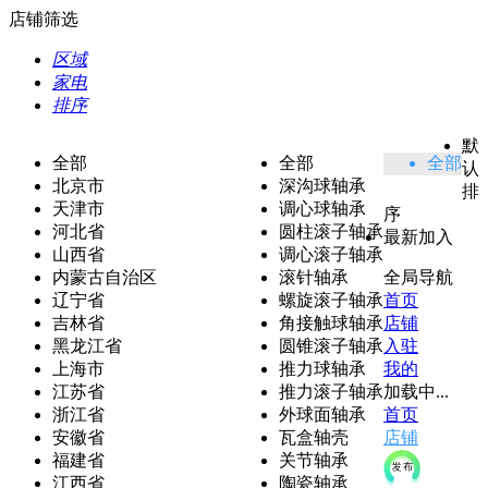
店铺筛选
区域
家电
排序
默
全部
全部
全部
认
北京市
深沟球轴承
排
天津市
调心球轴承
序
河北省
圆柱滚子轴承
最新加入
山西省
调心滚子轴承
内蒙古自治区
滚针轴承
全局导航
辽宁省
螺旋滚子轴承
首页
吉林省
角接触球轴承
店铺
黑龙江省
圆锥滚子轴承
入驻
上海市
推力球轴承
我的
江苏省
推力滚子轴承
加载中...
浙江省
外球面轴承
首页
安徽省
瓦盒轴壳
店铺
福建省
关节轴承
江西省
陶瓷轴承