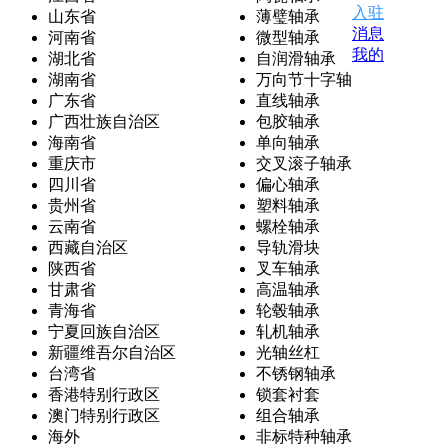
入驻
山东省
薄璧轴承
消息
河南省
微型轴承
我的
湖北省
自润滑轴承
湖南省
万向节十字轴
广东省
直线轴承
广西壮族自治区
包胶轴承
海南省
单向轴承
重庆市
交叉滚子轴承
四川省
偏心轴承
贵州省
塑料轴承
云南省
螺栓轴承
西藏自治区
导轨滑块
陕西省
叉车轴承
甘肃省
高温轴承
青海省
轮毂轴承
宁夏回族自治区
轧机轴承
新疆维吾尔自治区
光轴丝杠
台湾省
不锈钢轴承
香港特别行政区
锁套衬套
澳门特别行政区
组合轴承
海外
非标特种轴承