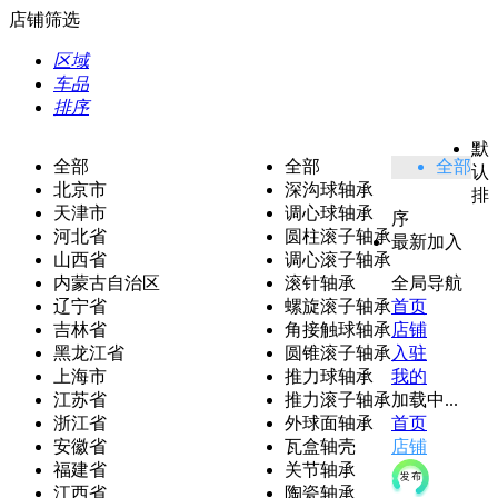
店铺筛选
区域
车品
排序
默
全部
全部
全部
认
北京市
深沟球轴承
排
天津市
调心球轴承
序
河北省
圆柱滚子轴承
最新加入
山西省
调心滚子轴承
内蒙古自治区
滚针轴承
全局导航
辽宁省
螺旋滚子轴承
首页
吉林省
角接触球轴承
店铺
黑龙江省
圆锥滚子轴承
入驻
上海市
推力球轴承
我的
江苏省
推力滚子轴承
加载中...
浙江省
外球面轴承
首页
安徽省
瓦盒轴壳
店铺
福建省
关节轴承
江西省
陶瓷轴承