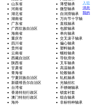
入驻
山东省
薄璧轴承
消息
河南省
微型轴承
我的
湖北省
自润滑轴承
湖南省
万向节十字轴
广东省
直线轴承
广西壮族自治区
包胶轴承
海南省
单向轴承
重庆市
交叉滚子轴承
四川省
偏心轴承
贵州省
塑料轴承
云南省
螺栓轴承
西藏自治区
导轨滑块
陕西省
叉车轴承
甘肃省
高温轴承
青海省
轮毂轴承
宁夏回族自治区
轧机轴承
新疆维吾尔自治区
光轴丝杠
台湾省
不锈钢轴承
香港特别行政区
锁套衬套
澳门特别行政区
组合轴承
海外
非标特种轴承